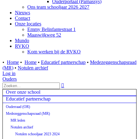
Ouderportaal (Parnassys)
Ons team schooljaar 2026 2027
Nieuws
Contact
Onze locaties
Emmy Belinfantestraat 1
Maaswijkweg 52
Mundo
RVKO
Kom werken bij de RVKO
•
Home
•
Home
•
Educatief partnerschap
•
Medezeggenschapsraad
(MR)
•
Notulen archief
Log in
Ouders

Over onze school
Educatief partnerschap
Ouderraad (OR)
Medezeggenschapsraad (MR)
MR leden
Notulen archief
Notulen schooljaar 2023 2024