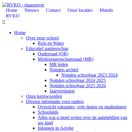
Home
Nieuws
Contact
Onze locaties
Mundo
RVKO

Home
Over onze school
Rots en Water
Educatief partnerschap
Ouderraad (OR)
Medezeggenschapsraad (MR)
MR leden
Notulen archief
Notulen schooljaar 2023 2024
Notulen schooljaar 2024 2025
Notulen schooljaar 2025 2026
Jaarverslagen
Onze kernwoorden
Diverse informatie voor ouders
Overzicht vakanties, vrije dagen en studiedagen
Schoolgids
Alles wat u moet weten over de aanmelding van
uw kind
Inloggen in Aerobe