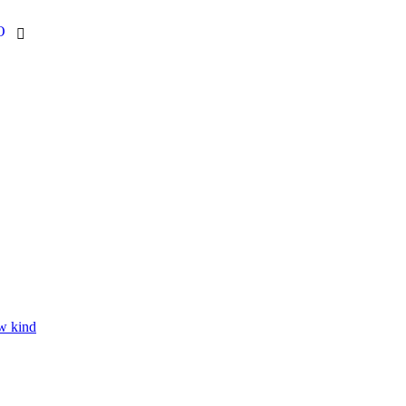
O

w kind