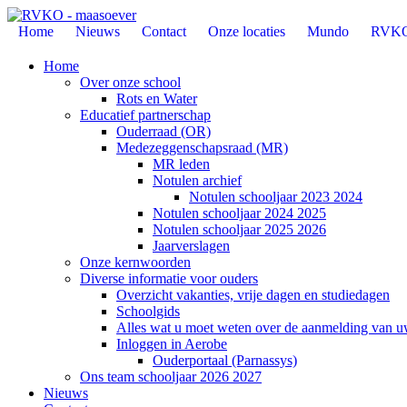
Home
Nieuws
Contact
Onze locaties
Mundo
RVK
Home
Over onze school
Rots en Water
Educatief partnerschap
Ouderraad (OR)
Medezeggenschapsraad (MR)
MR leden
Notulen archief
Notulen schooljaar 2023 2024
Notulen schooljaar 2024 2025
Notulen schooljaar 2025 2026
Jaarverslagen
Onze kernwoorden
Diverse informatie voor ouders
Overzicht vakanties, vrije dagen en studiedagen
Schoolgids
Alles wat u moet weten over de aanmelding van u
Inloggen in Aerobe
Ouderportaal (Parnassys)
Ons team schooljaar 2026 2027
Nieuws