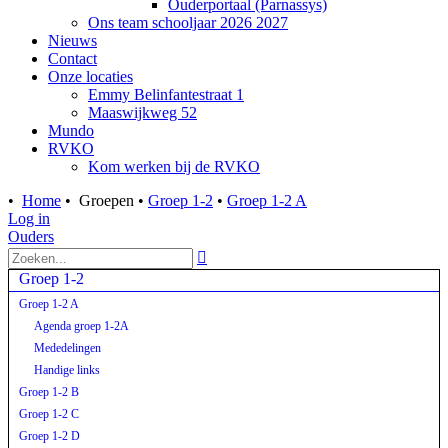
Ouderportaal (Parnassys)
Ons team schooljaar 2026 2027
Nieuws
Contact
Onze locaties
Emmy Belinfantestraat 1
Maaswijkweg 52
Mundo
RVKO
Kom werken bij de RVKO
•
Home
•
Groepen
•
Groep 1-2
•
Groep 1-2 A
Log in
Ouders

Groep 1-2
Groep 1-2 A
Agenda groep 1-2A
Mededelingen
Handige links
Groep 1-2 B
Groep 1-2 C
Groep 1-2 D