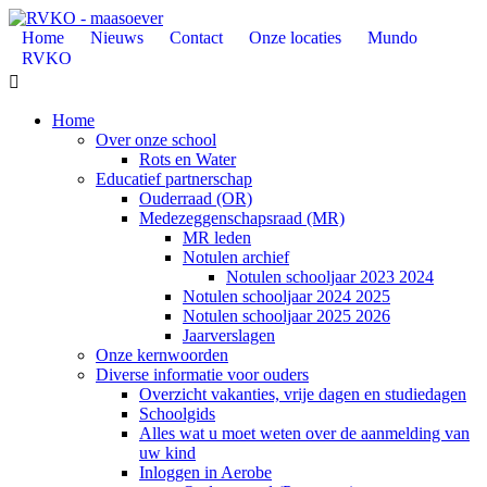
Home
Nieuws
Contact
Onze locaties
Mundo
RVKO

Home
Over onze school
Rots en Water
Educatief partnerschap
Ouderraad (OR)
Medezeggenschapsraad (MR)
MR leden
Notulen archief
Notulen schooljaar 2023 2024
Notulen schooljaar 2024 2025
Notulen schooljaar 2025 2026
Jaarverslagen
Onze kernwoorden
Diverse informatie voor ouders
Overzicht vakanties, vrije dagen en studiedagen
Schoolgids
Alles wat u moet weten over de aanmelding van
uw kind
Inloggen in Aerobe