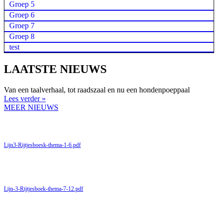
Groep 5
Groep 6
Groep 7
Groep 8
test
LAATSTE NIEUWS
Van een taalverhaal, tot raadszaal en nu een hondenpoeppaal
Lees verder »
MEER NIEUWS
Rijtjesboek thema 1 tot en met 6
Lijn3-Rijtjesboesk-thema-1-6.pdf
rijtjesboek thema 7 tot en met 12
Lijn-3-Rijtjesboek-thema-7-12.pdf