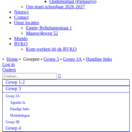
Ouderportaal (Parnassys)
Ons team schooljaar 2026 2027
Nieuws
Contact
Onze locaties
Emmy Belinfantestraat 1
Maaswijkweg 52
Mundo
RVKO
Kom werken bij de RVKO
•
Home
•
Groepen
•
Groep 3
•
Groep 3A
•
Handige links
Log in
Ouders

Groep 1-2
Groep 3
Groep 3A
Agenda 3a
Handige links
Mededelingen
Groep 3B
Groep 4