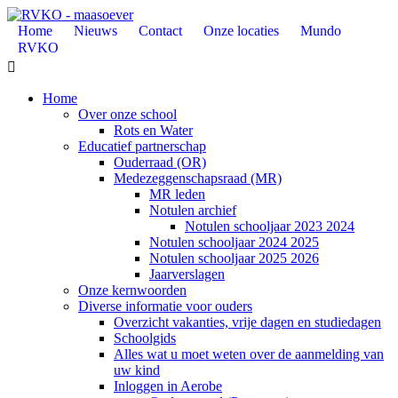
Home
Nieuws
Contact
Onze locaties
Mundo
RVKO

Home
Over onze school
Rots en Water
Educatief partnerschap
Ouderraad (OR)
Medezeggenschapsraad (MR)
MR leden
Notulen archief
Notulen schooljaar 2023 2024
Notulen schooljaar 2024 2025
Notulen schooljaar 2025 2026
Jaarverslagen
Onze kernwoorden
Diverse informatie voor ouders
Overzicht vakanties, vrije dagen en studiedagen
Schoolgids
Alles wat u moet weten over de aanmelding van
uw kind
Inloggen in Aerobe