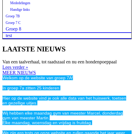
Mededelingen
Handige links
Groep 7B
Groep 7 C
Groep 8
test
LAATSTE NIEUWS
Van een taalverhaal, tot raadszaal en nu een hondenpoeppaal
Lees verder »
MEER NIEUWS
Welkom op de website van groep 7A!
In groep 7a zitten 25 kinderen.
Hier op de website vind je ook alle data van het huiswerk, toetsen
en gezellige uitjes.
Wij hebben elke maandag gym van meester Marcel, donderdag
gym van meester Martin.
Elke maandag, woensdag en vrijdag is fruitdag.
We zijn erg trots op onze website en zullen gaande het jaar weer