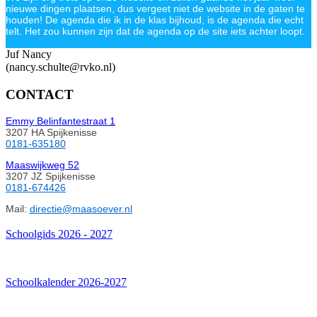
nieuwe dingen plaatsen, dus vergeet niet de website in de gaten te
houden! De agenda die ik in de klas bijhoud, is de agenda die echt
telt. Het zou kunnen zijn dat de agenda op de site iets achter loopt.
Juf Nancy
(nancy.schulte@rvko.nl)
CONTACT
Emmy Belinfantestraat 1
3207 HA Spijkenisse
0181-635180
Maaswijkweg 52
3207 JZ Spijkenisse
0181-674426
Mail:
directie@maasoever.nl
Schoolgids 2026 - 2027
Schoolkalender 2026-2027