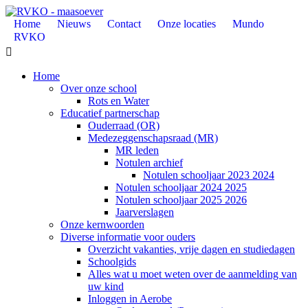
Home
Nieuws
Contact
Onze locaties
Mundo
RVKO

Home
Over onze school
Rots en Water
Educatief partnerschap
Ouderraad (OR)
Medezeggenschapsraad (MR)
MR leden
Notulen archief
Notulen schooljaar 2023 2024
Notulen schooljaar 2024 2025
Notulen schooljaar 2025 2026
Jaarverslagen
Onze kernwoorden
Diverse informatie voor ouders
Overzicht vakanties, vrije dagen en studiedagen
Schoolgids
Alles wat u moet weten over de aanmelding van
uw kind
Inloggen in Aerobe