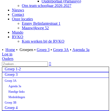
Ouderportaal (Parnassys)
Ons team schooljaar 2026 2027
Nieuws
Contact
Onze locaties
Emmy Belinfantestraat 1
Maaswijkweg 52
Mundo
RVKO
Kom werken bij de RVKO
•
Home
•
Groepen
•
Groep 3
•
Groep 3A
•
Agenda 3a
Log in
Ouders

Groep 1-2
Groep 3
Groep 3A
Agenda 3a
Handige links
Mededelingen
Groep 3B
Groep 4