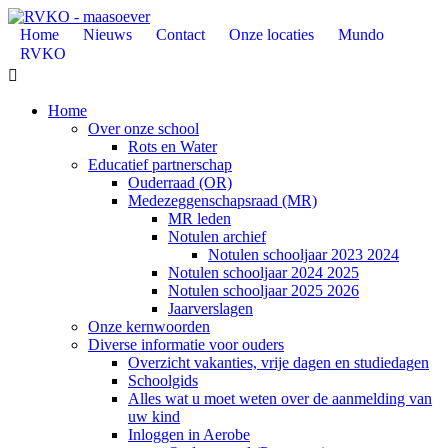
Home
Nieuws
Contact
Onze locaties
Mundo
RVKO

Home
Over onze school
Rots en Water
Educatief partnerschap
Ouderraad (OR)
Medezeggenschapsraad (MR)
MR leden
Notulen archief
Notulen schooljaar 2023 2024
Notulen schooljaar 2024 2025
Notulen schooljaar 2025 2026
Jaarverslagen
Onze kernwoorden
Diverse informatie voor ouders
Overzicht vakanties, vrije dagen en studiedagen
Schoolgids
Alles wat u moet weten over de aanmelding van
uw kind
Inloggen in Aerobe