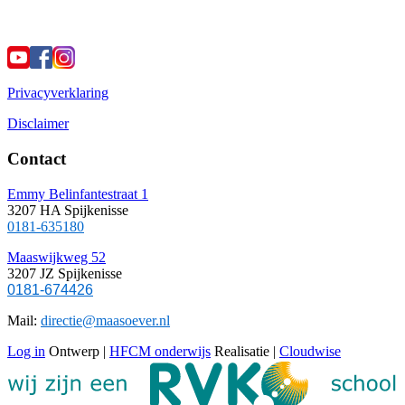
Privacyverklaring
Disclaimer
Contact
Emmy Belinfantestraat 1
3207 HA Spijkenisse
0181-635180
Maaswijkweg 52
3207 JZ Spijkenisse
0181-674426
Mail:
directie@maasoever.nl
Log in
Ontwerp |
HFCM onderwijs
Realisatie |
Cloudwise