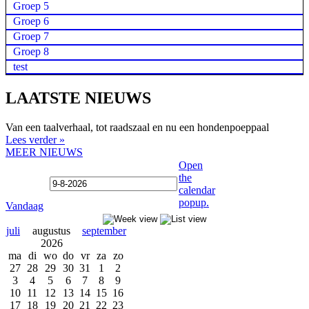
Groep 5
Groep 6
Groep 7
Groep 8
test
LAATSTE NIEUWS
Van een taalverhaal, tot raadszaal en nu een hondenpoeppaal
Lees verder »
MEER NIEUWS
Open
the
calendar
popup.
Vandaag
juli
augustus
september
2026
ma
di
wo
do
vr
za
zo
27
28
29
30
31
1
2
3
4
5
6
7
8
9
10
11
12
13
14
15
16
17
18
19
20
21
22
23