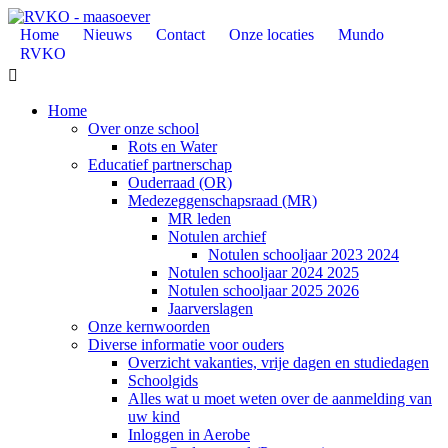
Home
Nieuws
Contact
Onze locaties
Mundo
RVKO

Home
Over onze school
Rots en Water
Educatief partnerschap
Ouderraad (OR)
Medezeggenschapsraad (MR)
MR leden
Notulen archief
Notulen schooljaar 2023 2024
Notulen schooljaar 2024 2025
Notulen schooljaar 2025 2026
Jaarverslagen
Onze kernwoorden
Diverse informatie voor ouders
Overzicht vakanties, vrije dagen en studiedagen
Schoolgids
Alles wat u moet weten over de aanmelding van
uw kind
Inloggen in Aerobe