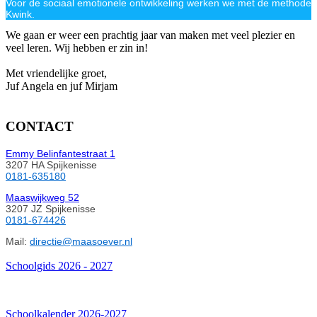
Voor de sociaal emotionele ontwikkeling werken we met de methode
Kwink.
We gaan er weer een prachtig jaar van maken met veel plezier en
veel leren. Wij hebben er zin in!
Met vriendelijke groet,
Juf Angela en juf Mirjam
CONTACT
Emmy Belinfantestraat 1
3207 HA Spijkenisse
0181-635180
Maaswijkweg 52
3207 JZ Spijkenisse
0181-674426
Mail:
directie@maasoever.nl
Schoolgids 2026 - 2027
Schoolkalender 2026-2027