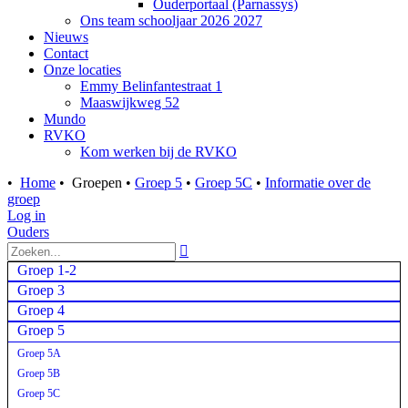
Ouderportaal (Parnassys)
Ons team schooljaar 2026 2027
Nieuws
Contact
Onze locaties
Emmy Belinfantestraat 1
Maaswijkweg 52
Mundo
RVKO
Kom werken bij de RVKO
•
Home
•
Groepen
•
Groep 5
•
Groep 5C
•
Informatie over de
groep
Log in
Ouders

Groep 1-2
Groep 3
Groep 4
Groep 5
Groep 5A
Groep 5B
Groep 5C