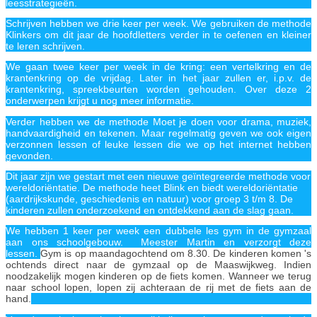
leesstrategieën.
Schrijven hebben we drie keer per week. We gebruiken de methode
Klinkers om dit jaar de hoofdletters verder in te oefenen en kleiner
te leren schrijven.
We gaan twee keer per week in de kring: een vertelkring en de
krantenkring op de vrijdag. Later in het jaar zullen er, i.p.v. de
krantenkring, spreekbeurten worden gehouden. Over deze 2
onderwerpen krijgt u nog meer informatie.
Verder hebben we de methode Moet je doen voor drama, muziek,
handvaardigheid en tekenen. Maar regelmatig geven we ook eigen
verzonnen lessen of leuke lessen die we op het internet hebben
gevonden.
Dit jaar zijn we gestart met een nieuwe geïntegreerde methode voor
wereldoriëntatie. De methode heet Blink en biedt wereldoriëntatie
(aardrijkskunde, geschiedenis en natuur) voor groep 3 t/m 8. De
kinderen zullen onderzoekend en ontdekkend aan de slag gaan.
We hebben 1 keer per week een dubbele les gym in de gymzaal
aan ons schoolgebouw. Meester Martin en verzorgt deze
lessen.
Gym is op maandagochtend om 8.30. De kinderen komen 's
ochtends direct naar de gymzaal op de Maaswijkweg. Indien
noodzakelijk mogen kinderen op de fiets komen. Wanneer we terug
naar school lopen, lopen zij achteraan de rij met de fiets aan de
hand.