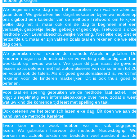
hebben gekregen.
We beginnen elke dag met het bespreken van wat we allemaal
gaan doen. We gebruiken hier dagritmekaarten bij en we hebben op
ons digibord een kalender van de methode Trefwoord om te kijken
welke dag het is, maar ook om de dag te beginnen met een
verhaaltje, gesprekje, liedje, gebedje of gedichtje. Trefwoord is onze
methode voor Levensbeschouwelijke vorming. Niet elke dag ziet er
hetzelfde uit, maar er zijn vakken zoals taal en rekenen die we elke
dag doen.
We gebruiken voor rekenen de methode Wereld in getallen. De
kinderen mogen na de instructie en verwerking zelfstandig aan hun
weektaak op niveau werken. We gaan dit jaar naast de gewone
lessen extra oefenen met het automatiseren van de sommen tot 20
en vooral ook de tafels. Als dit goed geautomatiseerd is, wordt het
rekenen voor de kinderen makkelijker. Dit is ook thuis goed te
oefenen.
Voor taal en spelling gebruiken we de methode Taal actief. Hier
krijgt u regelmatig een informatiepakketje over mee, zodat u weet
wat uw kind die komende tijd leert met spelling en taal.
Ook oefenen we het technisch lezen elke dag. Dit doen we aan de
hand van de methode Karakter.
Twee keer in de week hebben we het vak begrijpend
lezen. We gebruiken hiervoor de methode Nieuwsbegrip. We
werken met actuele teksten en besteden veel aandacht aan de