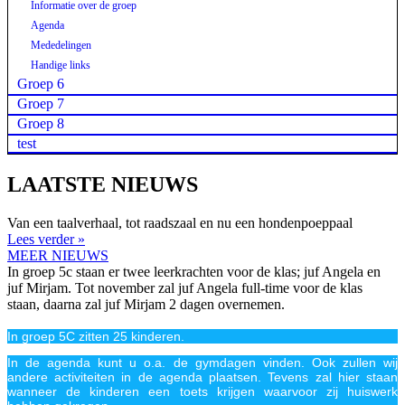
Informatie over de groep
Agenda
Mededelingen
Handige links
Groep 6
Groep 7
Groep 8
test
LAATSTE NIEUWS
Van een taalverhaal, tot raadszaal en nu een hondenpoeppaal
Lees verder »
MEER NIEUWS
In groep 5c staan er twee leerkrachten voor de klas; juf Angela en
juf Mirjam. Tot november zal juf Angela full-time voor de klas
staan, daarna zal juf Mirjam 2 dagen overnemen.
In groep 5C zitten 25 kinderen.
In de agenda kunt u o.a. de gymdagen vinden. Ook zullen wij
andere activiteiten in de agenda plaatsen. Tevens zal hier staan
wanneer de kinderen een toets krijgen waarvoor zij huiswerk