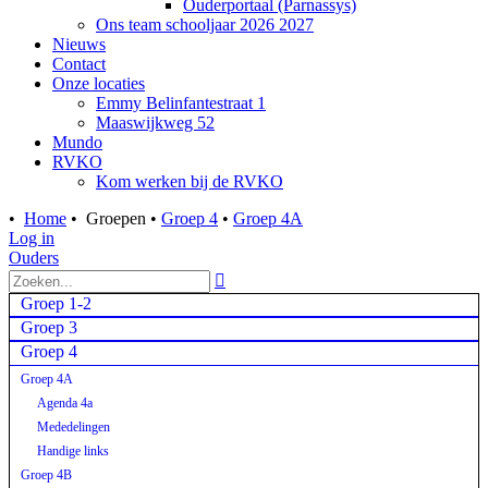
Ouderportaal (Parnassys)
Ons team schooljaar 2026 2027
Nieuws
Contact
Onze locaties
Emmy Belinfantestraat 1
Maaswijkweg 52
Mundo
RVKO
Kom werken bij de RVKO
•
Home
•
Groepen
•
Groep 4
•
Groep 4A
Log in
Ouders

Groep 1-2
Groep 3
Groep 4
Groep 4A
Agenda 4a
Mededelingen
Handige links
Groep 4B