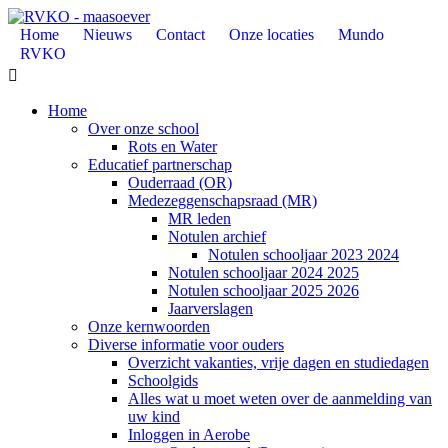
Home
Nieuws
Contact
Onze locaties
Mundo
RVKO

Home
Over onze school
Rots en Water
Educatief partnerschap
Ouderraad (OR)
Medezeggenschapsraad (MR)
MR leden
Notulen archief
Notulen schooljaar 2023 2024
Notulen schooljaar 2024 2025
Notulen schooljaar 2025 2026
Jaarverslagen
Onze kernwoorden
Diverse informatie voor ouders
Overzicht vakanties, vrije dagen en studiedagen
Schoolgids
Alles wat u moet weten over de aanmelding van
uw kind
Inloggen in Aerobe