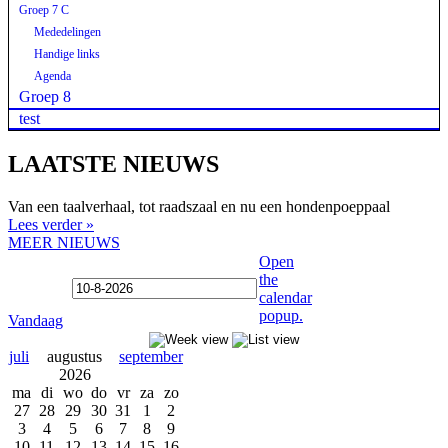
Groep 7 C
Mededelingen
Handige links
Agenda
Groep 8
test
LAATSTE NIEUWS
Van een taalverhaal, tot raadszaal en nu een hondenpoeppaal
Lees verder »
MEER NIEUWS
Open
the
calendar
popup.
Vandaag
juli
augustus
september
2026
ma
di
wo
do
vr
za
zo
27
28
29
30
31
1
2
3
4
5
6
7
8
9
10
11
12
13
14
15
16