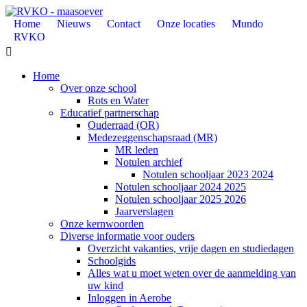
Home
Nieuws
Contact
Onze locaties
Mundo
RVKO

Home
Over onze school
Rots en Water
Educatief partnerschap
Ouderraad (OR)
Medezeggenschapsraad (MR)
MR leden
Notulen archief
Notulen schooljaar 2023 2024
Notulen schooljaar 2024 2025
Notulen schooljaar 2025 2026
Jaarverslagen
Onze kernwoorden
Diverse informatie voor ouders
Overzicht vakanties, vrije dagen en studiedagen
Schoolgids
Alles wat u moet weten over de aanmelding van
uw kind
Inloggen in Aerobe