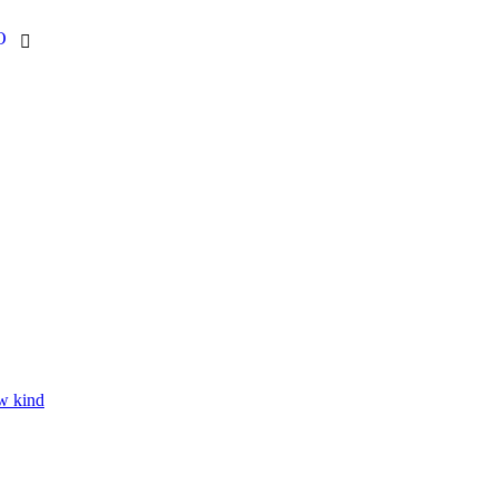
O

w kind