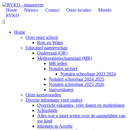
Home
Nieuws
Contact
Onze locaties
Mundo
RVKO

Home
Over onze school
Rots en Water
Educatief partnerschap
Ouderraad (OR)
Medezeggenschapsraad (MR)
MR leden
Notulen archief
Notulen schooljaar 2023 2024
Notulen schooljaar 2024 2025
Notulen schooljaar 2025 2026
Jaarverslagen
Onze kernwoorden
Diverse informatie voor ouders
Overzicht vakanties, vrije dagen en studiedagen
Schoolgids
Alles wat u moet weten over de aanmelding van
uw kind
Inloggen in Aerobe