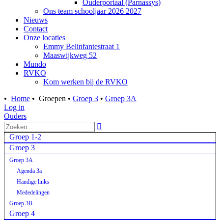
Ouderportaal (Parnassys)
Ons team schooljaar 2026 2027
Nieuws
Contact
Onze locaties
Emmy Belinfantestraat 1
Maaswijkweg 52
Mundo
RVKO
Kom werken bij de RVKO
•
Home
•
Groepen
•
Groep 3
•
Groep 3A
Log in
Ouders

Groep 1-2
Groep 3
Groep 3A
Agenda 3a
Handige links
Mededelingen
Groep 3B
Groep 4