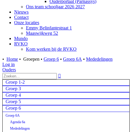
Ouderportaal (Parnassys)
Ons team schooljaar 2026 2027
Nieuws
Contact
Onze locaties
Emmy Belinfantestraat 1
Maaswijkweg 52
Mundo
RVKO
Kom werken bij de RVKO
•
Home
•
Groepen
•
Groep 6
•
Groep 6A
•
Mededelingen
Log in
Ouders

Groep 1-2
Groep 3
Groep 4
Groep 5
Groep 6
Groep 6A
Agenda 6a
Mededelingen