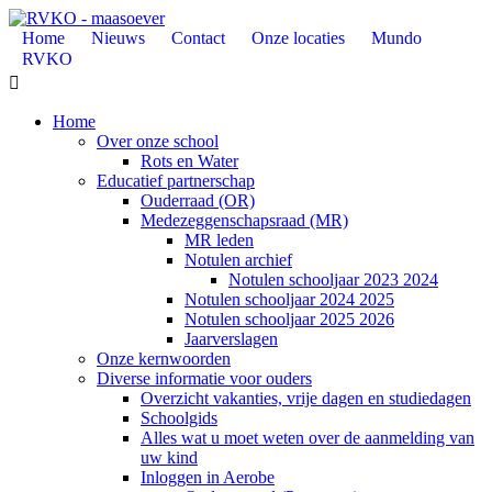
Home
Nieuws
Contact
Onze locaties
Mundo
RVKO

Home
Over onze school
Rots en Water
Educatief partnerschap
Ouderraad (OR)
Medezeggenschapsraad (MR)
MR leden
Notulen archief
Notulen schooljaar 2023 2024
Notulen schooljaar 2024 2025
Notulen schooljaar 2025 2026
Jaarverslagen
Onze kernwoorden
Diverse informatie voor ouders
Overzicht vakanties, vrije dagen en studiedagen
Schoolgids
Alles wat u moet weten over de aanmelding van
uw kind
Inloggen in Aerobe