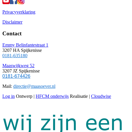
Privacyverklaring
Disclaimer
Contact
Emmy Belinfantestraat 1
3207 HA Spijkenisse
0181-635180
Maaswijkweg 52
3207 JZ Spijkenisse
0181-674426
Mail:
directie@maasoever.nl
Log in
Ontwerp |
HFCM onderwijs
Realisatie |
Cloudwise