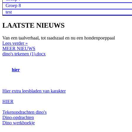
Groep 8
test
LAATSTE NIEUWS
Van een taalverhaal, tot raadszaal en nu een hondenpoeppaal
Lees verder »
MEER NIEUWS
dino's tekenen (1).docx
Hieronder vindt u de link naar alle nuttige web
Veel oefen en kijkplezier.
Klik
hier
om naar de startpagina te gaan.
De leerkrachten van de groepen 4
Hier extra leesbladen van karakter
HIER
Tekenopdrachten dino's
Dino-opdrachten
Dino werkboekje