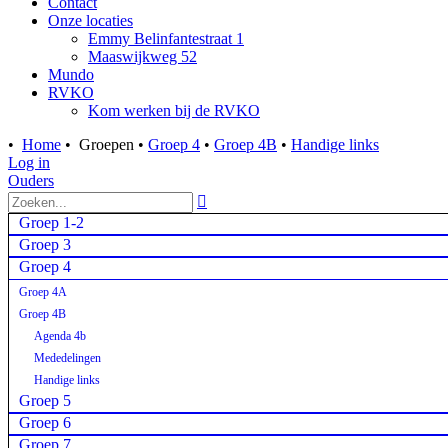
Contact
Onze locaties
Emmy Belinfantestraat 1
Maaswijkweg 52
Mundo
RVKO
Kom werken bij de RVKO
•
Home
•
Groepen
•
Groep 4
•
Groep 4B
•
Handige links
Log in
Ouders

Groep 1-2
Groep 3
Groep 4
Groep 4A
Groep 4B
Agenda 4b
Mededelingen
Handige links
Groep 5
Groep 6
Groep 7