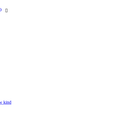
O

w kind