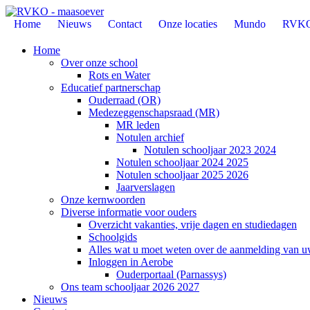
Home
Nieuws
Contact
Onze locaties
Mundo
RVK
Home
Over onze school
Rots en Water
Educatief partnerschap
Ouderraad (OR)
Medezeggenschapsraad (MR)
MR leden
Notulen archief
Notulen schooljaar 2023 2024
Notulen schooljaar 2024 2025
Notulen schooljaar 2025 2026
Jaarverslagen
Onze kernwoorden
Diverse informatie voor ouders
Overzicht vakanties, vrije dagen en studiedagen
Schoolgids
Alles wat u moet weten over de aanmelding van u
Inloggen in Aerobe
Ouderportaal (Parnassys)
Ons team schooljaar 2026 2027
Nieuws