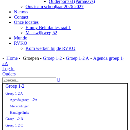
Ouderportaal (Parnassys)
Ons team schooljaar 2026 2027
Nieuws
Contact
Onze locaties
Emmy Belinfantestraat 1
Maaswijkweg 52
Mundo
RVKO
Kom werken bij de RVKO
•
Home
•
Groepen
•
Groep 1-2
•
Groep 1-2 A
•
Agenda groep 1-
2A
Log in
Ouders

Groep 1-2
Groep 1-2 A
Agenda groep 1-2A
Mededelingen
Handige links
Groep 1-2 B
Groep 1-2 C