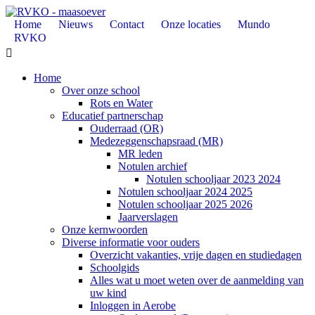
Home
Nieuws
Contact
Onze locaties
Mundo
RVKO

Home
Over onze school
Rots en Water
Educatief partnerschap
Ouderraad (OR)
Medezeggenschapsraad (MR)
MR leden
Notulen archief
Notulen schooljaar 2023 2024
Notulen schooljaar 2024 2025
Notulen schooljaar 2025 2026
Jaarverslagen
Onze kernwoorden
Diverse informatie voor ouders
Overzicht vakanties, vrije dagen en studiedagen
Schoolgids
Alles wat u moet weten over de aanmelding van
uw kind
Inloggen in Aerobe