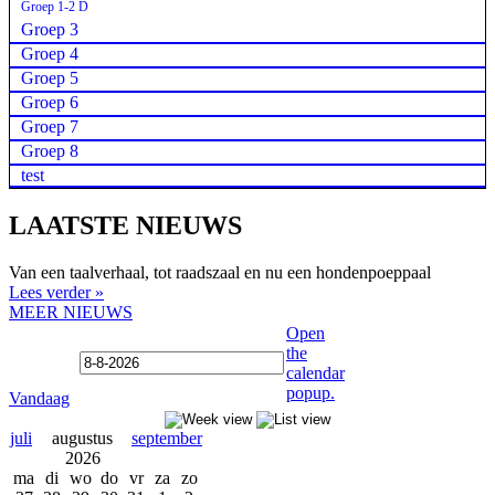
Groep 1-2 D
Groep 3
Groep 4
Groep 5
Groep 6
Groep 7
Groep 8
test
LAATSTE NIEUWS
Van een taalverhaal, tot raadszaal en nu een hondenpoeppaal
Lees verder »
MEER NIEUWS
Open
the
calendar
popup.
Vandaag
juli
augustus
september
2026
ma
di
wo
do
vr
za
zo