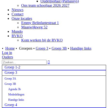
Ouderportaal (Parnassys)
Ons team schooljaar 2026 2027
Nieuws
Contact
Onze locaties
Emmy Belinfantestraat 1
Maaswijkweg 52
Mundo
RVKO
Kom werken bij de RVKO
•
Home
•
Groepen
•
Groep 3
•
Groep 3B
•
Handige links
Log in
Ouders

Groep 1-2
Groep 3
Groep 3A
Groep 3B
Agenda 3b
Mededelingen
Handige links
Groep 4