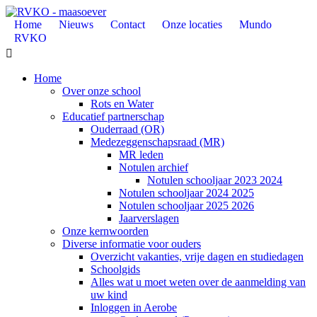
Home
Nieuws
Contact
Onze locaties
Mundo
RVKO

Home
Over onze school
Rots en Water
Educatief partnerschap
Ouderraad (OR)
Medezeggenschapsraad (MR)
MR leden
Notulen archief
Notulen schooljaar 2023 2024
Notulen schooljaar 2024 2025
Notulen schooljaar 2025 2026
Jaarverslagen
Onze kernwoorden
Diverse informatie voor ouders
Overzicht vakanties, vrije dagen en studiedagen
Schoolgids
Alles wat u moet weten over de aanmelding van
uw kind
Inloggen in Aerobe